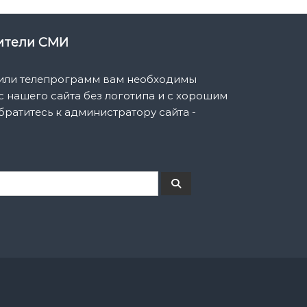
вители СМИ
 или телепрограмм вам необходимы
 нашего сайта без логотипа и с хорошим
братитесь к администратору сайта -
П
о
и
с
к