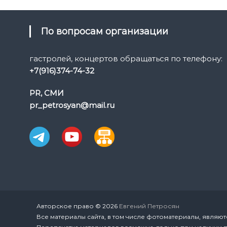
а
в
По вопросам организации
и
гастролей, концертов обращаться по телефону:
+7(916)374-74-32
г
PR, СМИ
а
pr_petrosyan@mail.ru
ц
и
я
п
Авторское право © 2026
Евгений Петросян
о
Все материалы сайта, в том числе фотоматериалы, являют