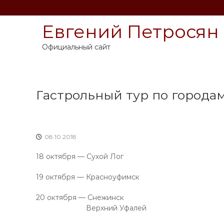
П
е
Евгений Петросян
р
е
й
Официальный сайт
т
и
к
с
Гастрольный тур по города
о
д
е
р
08.10.2018
ж
и
18 октября — Сухой Лог
м
о
19 октября — Красноуфимск
м
у
20 октября — Снежинск
Верхний Уфалей