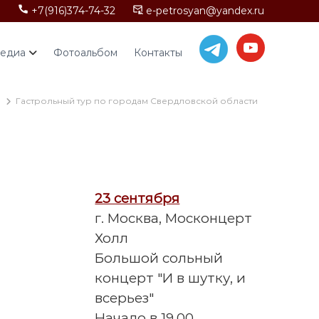
+7(916)374-74-32
e-petrosyan@yandex.ru
едиа
Фотоальбом
Контакты
Гастрольный тур по городам Свердловской области
23 сентября
г. Москва, Москонцерт
Холл
Большой сольный
концерт "И в шутку, и
всерьез"
Начало в 19.00