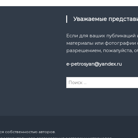
Уважаемые предста
Если для ваших публикаций
материалы или фотографии с
разрешением, пожалуйста, о
e-petrosyan@yandex.ru
И
с
к
а
т
ь
:
ся собственностью авторов.