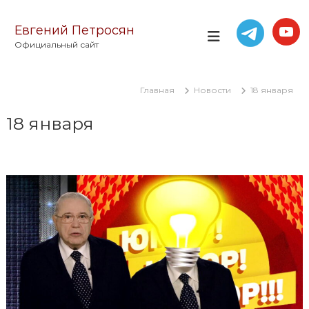
П
е
Евгений Петросян
р
Официальный сайт
е
й
т
Главная
Новости
18 января
и
к
18 января
с
о
д
е
р
ж
и
м
о
м
у