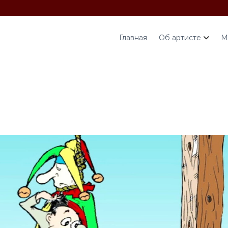
Главная
Об артисте
М