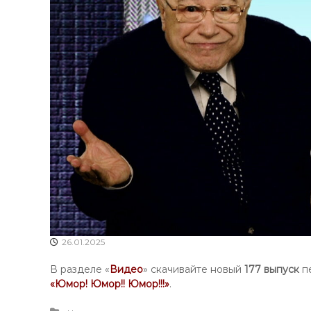
26.01.2025
В разделе «
Видео
» скачивайте новый
177 выпуск
п
«Юмор! Юмор!! Юмор!!!»
.