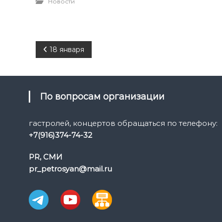
Новости
Н
18 января
а
в
По вопросам организации
и
гастролей, концертов обращаться по телефону:
+7(916)374-74-32
г
PR, СМИ
а
pr_petrosyan@mail.ru
ц
и