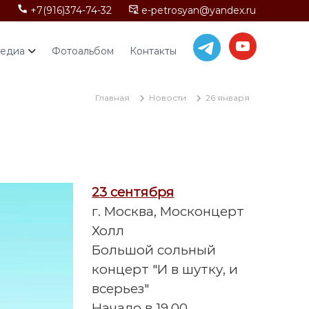
+7(916)374-74-32
e-petrosyan@yandex.ru
едиа
Фотоальбом
Контакты
Главная
Новости
26 января
23 сентября
г. Москва, Москонцерт
Холл
Большой сольный
концерт "И в шутку, и
всерьез"
Начало в 19.00