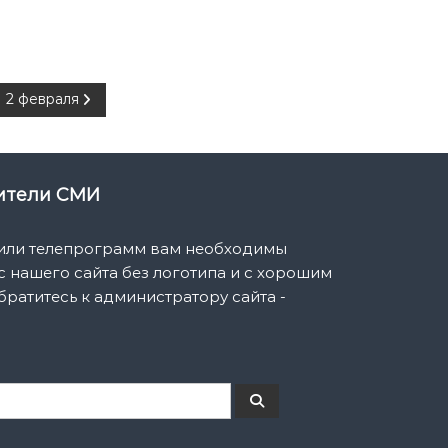
2 февраля
вители СМИ
 или телепрограмм вам необходимы
 нашего сайта без логотипа и с хорошим
братитесь к администратору сайта -
П
о
и
с