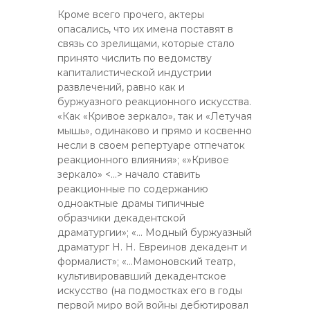
Кроме всего прочего, актеры
опасались, что их имена поставят в
связь со зрелищами, которые стало
принято числить по ведомству
капиталистической индустрии
развлечений, равно как и
буржуазного реакционного искусства.
«Как «Кривое зеркало», так и «Летучая
мышь», одинаково и прямо и косвенно
несли в своем репертуаре отпечаток
реакционного влияния»; «»Кривое
зеркало» <…> начало ставить
реакционные по содержанию
одноактные драмы типичные
образчики декадентской
драматургии»; «… Модный буржуазный
драматург Н. Н. Евреинов декадент и
формалист»; «…Мамоновский театр,
культивировавший декадентское
искусство (на подмостках его в годы
первой миро вой войны дебютировал