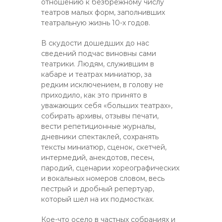
отношению к безбрежному числу
театров малых форм, заполнивших
театральную жизнь 10-х годов.
В скудости дошедших до нас
сведений подчас виновны сами
театрики. Людям, служившим в
кабаре и театрах миниатюр, за
редким исключением, в голову не
приходило, как это принято в
уважающих себя «больших театрах»,
собирать архивы, отзывы печати,
вести репетиционные журналы,
дневники спектаклей, сохранять
тексты миниатюр, сценок, скетчей,
интермедий, анекдотов, песен,
пародий, сценарии хореографических
и вокальных номеров словом, весь
пестрый и дробный репертуар,
который шел на их подмостках.
Кое-что осело в частных собраниях и