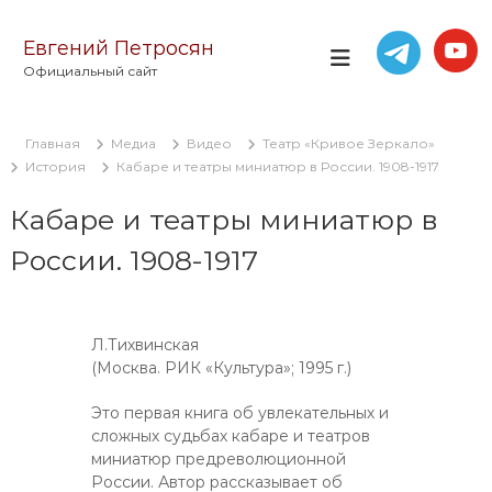
П
е
Евгений Петросян
р
Официальный сайт
е
й
т
Главная
Медиа
Видео
Театр «Кривое Зеркало»
и
История
Кабаре и театры миниатюр в России. 1908-1917
к
с
Кабаре и театры миниатюр в
о
д
России. 1908-1917
е
р
ж
и
Л.Тихвинская
м
(Москва. РИК «Культура»; 1995 г.)
о
м
Это первая книга об увлекательных и
у
сложных судьбах кабаре и театров
миниатюр предреволюционной
России. Автор рассказывает об