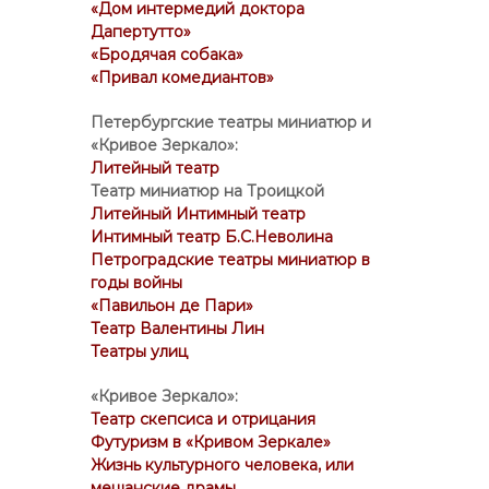
«Дом интермедий доктора
Дапертутто»
«Бродячая собака»
«Привал комедиантов»
Петербургские театры миниатюр и
«Кривое Зеркало»:
Литейный театр
Театр миниатюр на Троицкой
Литейный Интимный театр
Интимный театр Б.С.Неволина
Петроградские театры миниатюр в
годы войны
«Павильон де Пари»
Театр Валентины Лин
Театры улиц
«Кривое Зеркало»:
Театр скепсиса и отрицания
Футуризм в «Кривом Зеркале»
Жизнь культурного человека, или
мещанские драмы