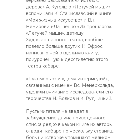
зеркале» рассказал в «Листьях с
дерева» А. Кугель; о «Летучей мыши»
вспоминали К. Станиславский в книге
«Моя жизнь в искусстве» и Вл.
Немирович-Данченко «Из прошлого».
«Летучей мыши», детищу
Художественного театра, вообще
повезло больше других: Н. Эфрос
написал о ней отдельную книгу,
приуроченную к десятилетию этого
театра-кабаре.
«Лукоморью» и «Дому интермедий»,
связанным с именем Вс. Мейерхольда,
уделили внимание исследователи его
творчества Н. Волков и К. Рудницкий.
Пусть читателя не введет в
заблуждение длина приведенного
списка редко в какой книге их авторы
отводят кабаре по нескольку страниц,
большинство же упоминают мельком