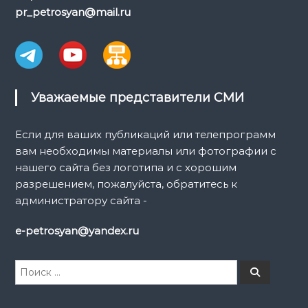
pr_petrosyan@mail.ru
Уважаемые представители СМИ
Если для ваших публикаций или телепрограмм
вам необходимы материалы или фотографии с
нашего сайта без логотипа и с хорошим
разрешением, пожалуйста, обратитесь к
администратору сайта -
e-petrosyan@yandex.ru
И
П
о
с
и
к
с
к