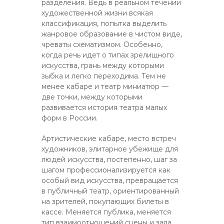
разделения. Ведь в реальном течении
художественной жизни всякая
классификация, попытка выделить
жанровое образование в чистом виде,
чреваты схематизмом. Особенно,
когда речь идет о типах зрелищного
искусства, грань между которыми
зыбка и легко переходима. Тем не
менее кабаре и театр миниатюр —
две точки, между которыми
развивается история театра малых
форм в России.
Артистические кабаре, место встреч
художников, элитарное убежище для
людей искусства, постепенно, шаг за
шагом профессионализируется как
особый вид искусства, превращается
в публичный театр, ориентированный
на зрителей, покупающих билеты в
кассе. Меняется публика, меняется
тип взаимоотношений сцены и зала,