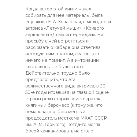
Когда автор этой книги начал
собирать для нее материалы, была
еще жива Е. А. Хованская, в молодости
актриса «Летучей мыши», «Кривого
зеркала» и «Дома интермедий». На
просьбу с ней встретиться и
рассказать о кабаре она ответила
негодующим отказом, сказав, что
ничего не помнит. А в интонации
слышалось: не было этого.
Действительно, трудно было
предположить, что эта
величественного вида актриса, в 30
50-е годы игравшая на главной сцене
страны роли старых аристократок,
княгинь и баронесс (к тому же, что
немаловажно, бессменный
председатель месткома МХАТ СССР
им. А. М. Горького), когда-то могла
босой канканировать на столе.