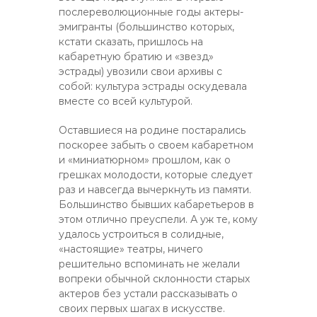
послереволюционные годы актеры-
эмигранты (большинство которых,
кстати сказать, пришлось на
кабаретную братию и «звезд»
эстрады) увозили свои архивы с
собой: культура эстрады оскудевала
вместе со всей культурой.
Оставшиеся на родине постарались
поскорее забыть о своем кабаретном
и «миниатюрном» прошлом, как о
грешках молодости, которые следует
раз и навсегда вычеркнуть из памяти.
Большинство бывших кабаретьеров в
этом отлично преуспели. А уж те, кому
удалось устроиться в солидные,
«настоящие» театры, ничего
решительно вспоминать не желали
вопреки обычной склонности старых
актеров без устали рассказывать о
своих первых шагах в искусстве.