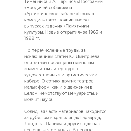
Тименчика и А. Парниса «Программы
«Бродячей собаки»» и
«Артистическое кабаре «Привал
комедиантов»», появившиеся в
выпусках издания «Памятники
культуры. Новые открытия» за 1983 и
1988 гг.
Но перечисленные труды, за
исключением статьи Ю. Дмитриева,
опять-таки посвящены немногим
знаменитым литературно-
художественным и артистическим
кабаре. О сотнях других театров
малых форм, как и о движении в
целом, немотствуют мемуаристы, и
молчит наука.
Солидная часть материалов находится
за рубежом в хранилищах Гарварда,
Лондона, Парижа и других, для нас
все еще недоступных. В первые