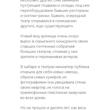
несколько других. Они занимали
пустующие подвалы и склады, под них
переоборудовали бывшие рестораны
и скетинг-ринки. Бывало, очередной
театр открывался в помещении
другого, еще существующего.
Новый вид зрелища очень скоро
вырос в серьезного конкурента своих
старших почтенных собратьев
больших театров, отнимая у них
зрителя и переманивая актеров.
В кабаре и театрах миниатюр публика
открыла для себя новых «звезд»,
обрела новых кумиров, их
фотографиями она увешивала стены
своих квартир, их голоса на
граммофонных пластинках зазвучали
во всех домах.
Но не прошло и десяти лет, как весь