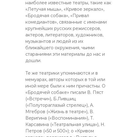
наиболее известные театры, такие как
«Летучая мышь», «Кривое зеркало»,
«Бродячая собака», «Привал
комедиантов», связанные с именами
крупнейших русских режиссеров,
актеров, литераторов, художников,
музыкантов и людей из их
ближайшего окружения, чьими
стараниями эти материалы до нас и
дошли.
Те же театрики упоминаются и в
мемуарах, авторы которых в той или
иной мере были к ним причастны. О
«Бродячей собаке» писали В. Пяст
(«Встречи»), Б.Лившиц
(«Полутораглазый стрелец»), А.
Мгебров («Жизнь в театре»), В.
Веригина («Воспоминания»), Т.
Карсавина («Театральная улица»), Н.
Петров («50 и 500»); о «Кривом